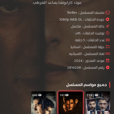
موت. كارابوتشا يساعد الشرطي.
تصنيف المسلسل :
Thriller
جودة الحلقات :
1080p WEB-DL
حالة المسلسل :
مكتمل
توقيت الحلقات : 45د
عدد الحلقات : 5 حلقة
دولة المسلسل : اسبانيا
لغة المسلسل : الاسبانية
موعد الصدور : 2024
رقم المسلسل : #281420
جميع مواسم المسلسل
646
743
5٬982