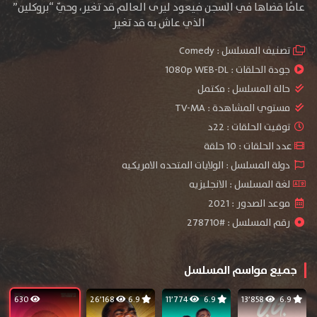
عامًا قضاها في السجن فيعود ليرى العالم قد تغير، وحيّ “بروكلين”
الذي عاش به قد تغير
تصنيف المسلسل :
Comedy
جودة الحلقات :
1080p WEB-DL
حالة المسلسل :
مكتمل
مستوي المشاهدة :
TV-MA
توقيت الحلقات : 22د
عدد الحلقات : 10 حلقة
دولة المسلسل : الولايات المتحده الامريكيه
لغة المسلسل : الانجليزيه
موعد الصدور : 2021
رقم المسلسل : #278710
جميع مواسم المسلسل
630
26٬168
6.9
11٬774
6.9
13٬858
6.9