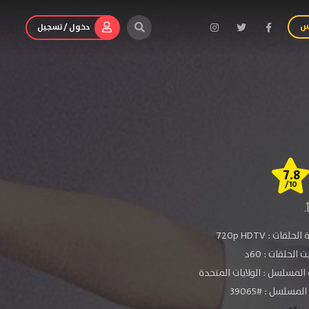
س
دخول / تسجيل
7.8
/10
.
الحلقات :
720p HDTV
الحلقات : 60د
المسلسل : الولايات المتحدة
مسلسل : #39065