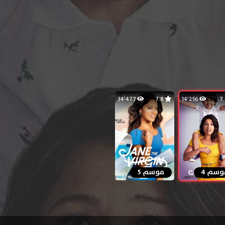
34٬477
7.8
14٬256
وسم 4
موسم 5