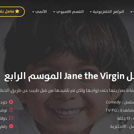
فاصل بل
البرامج التلفزيونية
القسم الاسيوي
الأنمي
سم الرابع
حتفاظ بعذريتها حتى زواجها ولكن تم تلقيحها من قبل طبيب عن طريق الخطأ
سلسل :
Comedy
جودة 
شاهدة :
TV-PG
توقيت 
لقة
دولة 
 : الانجليزية
رقم ال