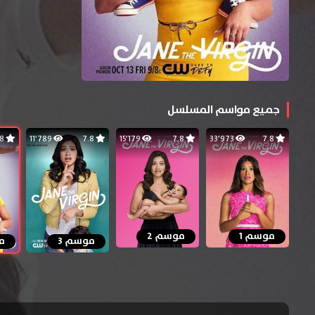
جميع مواسم المسلسل
7.8
11٬789
7.8
15٬179
7.8
33٬973
7.8
موسم 1
موسم 2
موسم 3
م