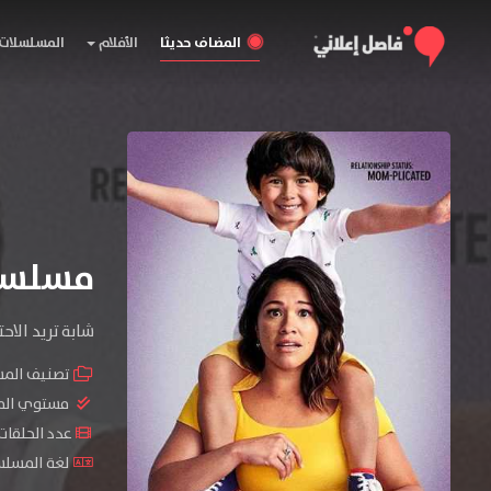
المضاف حديثا
الأفلام
المسلسلات
مسلسل Jane the Virgin المو
شابة تريد الا
تصنيف الم
مستوي الم
عدد الحلقات : 13 ح
لغة المسلسل