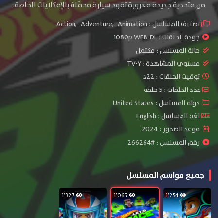
من متحدية جديدة مغرورة تقود سيارة محمّلة بالإمكانيات الخاصة.
تصنيف المسلسل :
Animation
,
Adventure
,
Action
جودة الحلقات :
1080p WEB-DL
حالة المسلسل :
مكتمل
مستوي المشاهدة :
TV-Y
توقيت الحلقات : 22د
عدد الحلقات : 5 حلقة
دولة المسلسل : United States
لغة المسلسل : English
موعد الصدور : 2024
رقم المسلسل : #266264
جميع مواسم المسلسل
1٬327
1٬067
1٬254