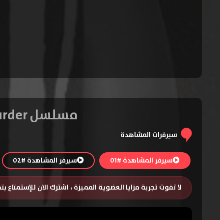
مسلسل How to Get Away with Murder الموسم الثالث – الحلقة 1
سيرفرات المشاهدة
سيرفر المشاهدة #01
سيرفر المشاهدة #02
لا تفوت تجربة مزايا العضوية المميزة ، اشترك الان للإستمتاع ب