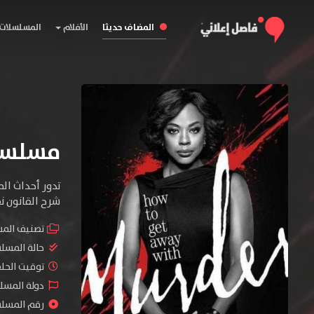
المضاف حديثا
الأفلام
المسلسلات
مسلسل How to Get Away with Murder ا
تدور أحداث ال
شرح القانون ن
تصنيف الم
حالة المسل
توقيت الحلقات 
دولة المسلس
رقم المسلسل :