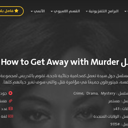
فاصل بل
البرامج التلفزيونية
القسم الاسيوي
الأنمي
لموسم الثالث
مسلسل حول سيدة تعمل كمحامية جنائية ناجحة، تقوم بالتدريس لمجموعة من 
فسه، فيتورطون جميعًا في مؤامرة قتل، والتي سوف تغير حياتهم كلها.
سلسل :
Mystery
,
Drama
,
Crime
جودة 
سل :
مستمر
مستو
: 43د
عدد الحل
ل : الولايات المتحدة
لغة ا
 #9115