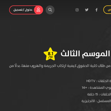
س
دخول / تسجيل
8.1
/10
طلاب كلية الحقوق كيفية ارتكاب الجريمة والهروب منها، بدلًا من
الحلقات :
HDTV
ي المشاهدة :
+14
قات : 15 حلقة
لمسلسل : الانجليزية