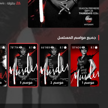
بطولة :
avis
جميع مواسم المسلسل
8.1
78٬714
8.1
66٬989
8.1
131٬406
8.1
موسم 1
موسم 2
موسم 3
م