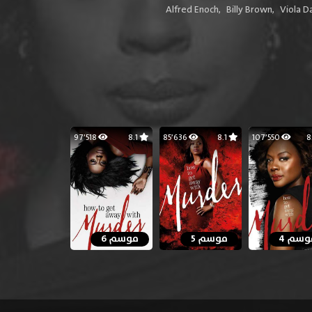
Alfred Enoch
,
Billy Brown
,
Viola D
97٬518
8.1
85٬636
8.1
107٬550
وسم 4
موسم 5
موسم 6