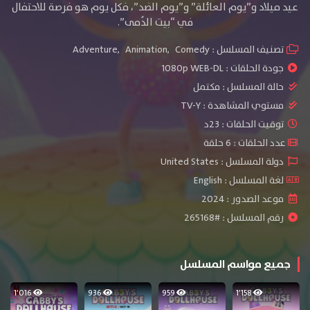
عيد ميلاد و”يوم العائلة” و”يوم الضد”، فكل يوم هو فرصة للاحتفال
في “بيت الدُمى”.
تصنيف المسلسل :
Comedy
,
Animation
,
Adventure
جودة الحلقات :
1080p WEB-DL
حالة المسلسل :
مكتمل
مستوي المشاهدة :
TV-Y
توقيت الحلقات : 23د
عدد الحلقات : 6 حلقة
دولة المسلسل : United States
لغة المسلسل : English
موعد الصدور : 2024
رقم المسلسل : #265168
جميع مواسم المسلسل
1٬016
936
959
1٬158