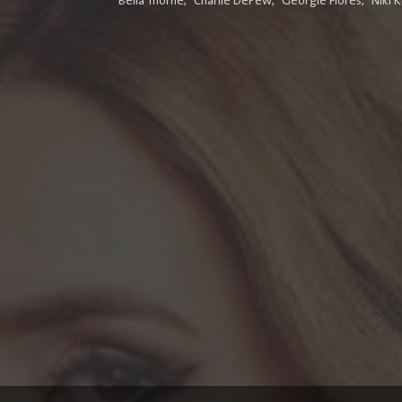
Bella Thorne
,
Charlie DePew
,
Georgie Flores
,
Niki 