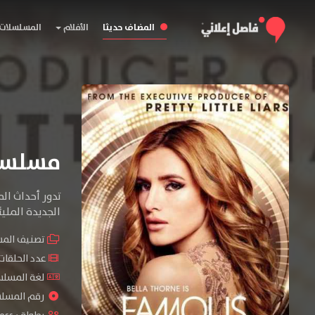
المضاف حديثا
الأفلام
المسلسلات
مسلسل Famous in Love المو
تدور أحداث الم
الجديدة الملي
تصنيف الم
عدد الحلقات : 10 ح
لغة المسلسل
رقم المسلسل :