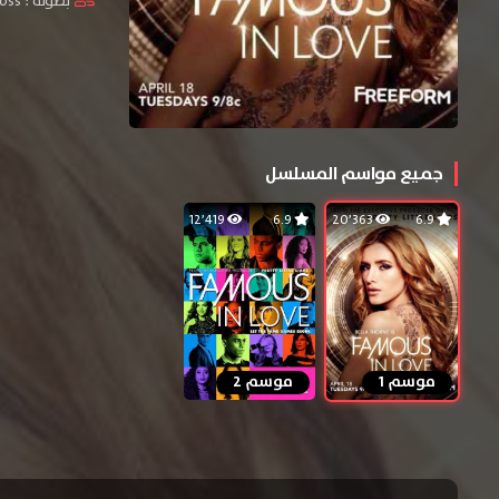
بطولة :
Koss
جميع مواسم المسلسل
12٬419
6.9
20٬363
6.9
موسم 1
موسم 2