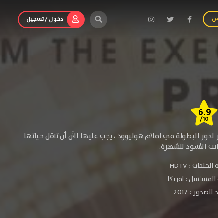
س
دخول / تسجيل
6.9
/10
لدور البطولة في افلام هوليوود ، يجب عليها الآن أن تنقل حياتها
انب الأسود للشهرة.
الحلقات :
HDTV
المسلسل : امريكا
لصدور : 2017