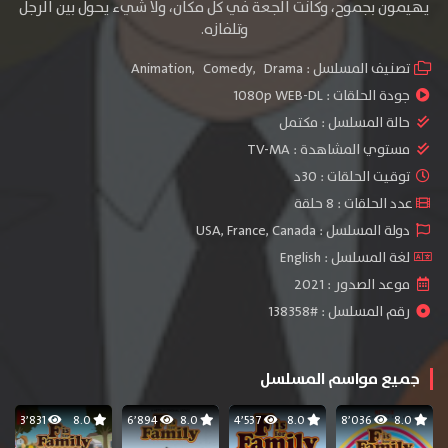
يهيمون بجموح، وكانت الجعة في كل مكان، ولا شيء يحول بين الرجل
وتلفازه.
تصنيف المسلسل :
Drama
,
Comedy
,
Animation
جودة الحلقات :
1080p WEB-DL
حالة المسلسل :
مكتمل
مستوي المشاهدة :
TV-MA
توقيت الحلقات : 30د
عدد الحلقات : 8 حلقة
دولة المسلسل : USA, France, Canada
لغة المسلسل : English
موعد الصدور : 2021
رقم المسلسل : #138358
جميع مواسم المسلسل
3٬831
8.0
6٬894
8.0
4٬537
8.0
8٬036
8.0