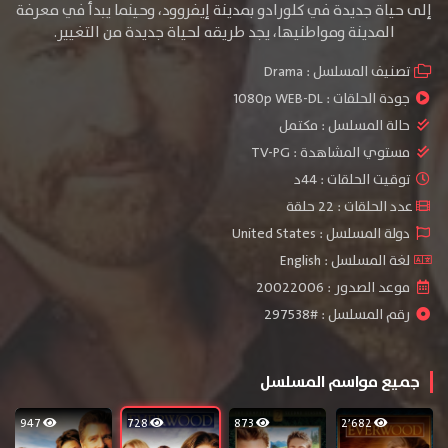
إلى حياة جديدة في كلورادو بمدينة إيفروود، وحينما يبدأ في معرفة
المدينة ومواطنيها، يجد طريقه لحياة جديدة من التغيير.
تصنيف المسلسل :
Drama
جودة الحلقات :
1080p WEB-DL
حالة المسلسل :
مكتمل
مستوي المشاهدة :
TV-PG
توقيت الحلقات : 44د
عدد الحلقات : 22 حلقة
دولة المسلسل : United States
لغة المسلسل : English
موعد الصدور : 20022006
رقم المسلسل : #297538
جميع مواسم المسلسل
947
728
873
2٬682