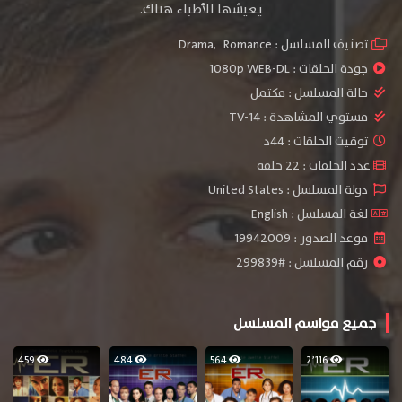
يعيشها الأطباء هناك.
تصنيف المسلسل :
Romance
,
Drama
جودة الحلقات :
1080p WEB-DL
حالة المسلسل :
مكتمل
مستوي المشاهدة :
TV-14
توقيت الحلقات : 44د
عدد الحلقات : 22 حلقة
دولة المسلسل : United States
لغة المسلسل : English
موعد الصدور : 19942009
رقم المسلسل : #299839
جميع مواسم المسلسل
459
484
564
2٬116