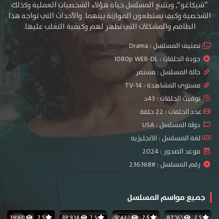
“شيكاغو”, ويتتبع المسلسل حياة هؤلاء الشخصيات العملية وكذلك
الشخصية وكيف يستطعون الموازنة بينهما. والأحداث التي تواجه هذا
الطاقم والمشكلات التي تظهر لهم وكيفية التغلب عليها.
تصنيف المسلسل :
Drama
جودة الحلقات :
1080p WEB-DL
حالة المسلسل :
مستمر
مستوي المشاهدة :
TV-14
توقيت الحلقات : 43د
عدد الحلقات : 22 حلقة
دولة المسلسل : USA
لغة المسلسل : الانجليزيه
موعد الصدور : 2024
رقم المسلسل : #236368
جميع مواسم المسلسل
39٬611
7.5
39٬838
7.5
51٬422
7.5
87٬165
7.5