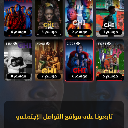
موسم 1
موسم 2
موسم 3
موسم 4
1٬184
2٬298
2٬723
3٬074
موسم 5
موسم 6
موسم 7
موسم 8
تابعونا على مواقع التواصل الإجتماعي