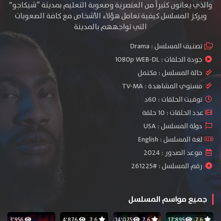
والذي يعانون كثيراً من العنصرية وصعوبة التعليم بمدينة “شيكاجو”
ويركز المسلسل كيفية تعامل هؤلاء الأشخاص مع كافة الصعوبات
التي تواجههم بالمدينة
تصنيف المسلسل :
Drama
جودة الحلقات :
1080p WEB-DL
حالة المسلسل :
مكتمل
مستوي المشاهدة :
TV-MA
توقيت الحلقات : 60د
عدد الحلقات : 10 حلقة
دولة المسلسل : USA
لغة المسلسل : English
موعد الصدور : 2024
رقم المسلسل : #261225
جميع مواسم المسلسل
3٬956
4٬876
7.6
14٬075
7.6
17٬895
7.6