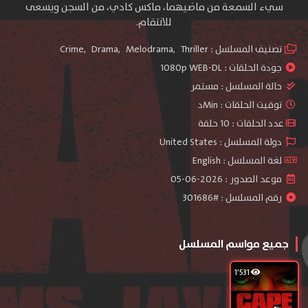
سيء السمعة من ماضيهما، ماكس كادي، من السجن ويسعى
للانتقام.
تصنيف المسلسل :
Thriller
,
Melodrama
,
Drama
,
Crime
جودة الحلقات :
1080p WEB-DL
حالة المسلسل :
مستمر
توقيت الحلقات : Minد
عدد الحلقات : 10 حلقة
دولة المسلسل : United States
لغة المسلسل : English
موعد الصدور : 2026-06-05
رقم المسلسل : #301686
جميع مواسم المسلسل
1٬531