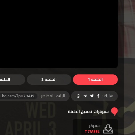
الحلقة 1
الحلقة 2
الحلقة 
شارك :
الرابط المختصر :
l-hd.cam/?p=79419
سيرفرات تحميل الحلقة
سيرفر
T7MEEL