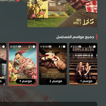
رقم المسلسل :
جميع مواسم المسلسل
8.1
16٬871
8.1
4٬808
8.1
8٬973
8.1
موسم 1
موسم 2
موسم 3
م