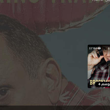
 #79417
33٬184
وسم 4