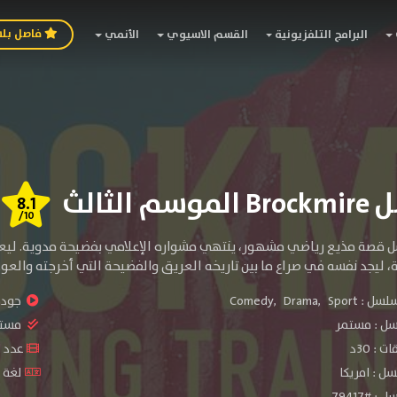
فاصل بل
البرامج التلفزيونية
القسم الاسيوي
الأنمي
 الثالث
8.1
/10
قصة مذيع رياضي مشهور، ينتهي مشواره الإعلامي بفضيحة مدوية. ليعود 
ة، ليجد نفسه في صراع ما بين تاريخه العريق والفضيحة التي أخرجته والعو
سلسل :
Sport
,
Drama
,
Comedy
جودة 
سل :
مستمر
مستو
: 30د
عدد الح
ل : امريكا
لغة ا