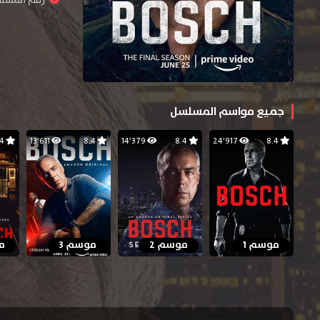
رقم المسلسل : 
جميع مواسم المسلسل
8.4
13٬611
8.4
14٬379
8.4
24٬917
8.4
موسم 1
موسم 2
موسم 3
م