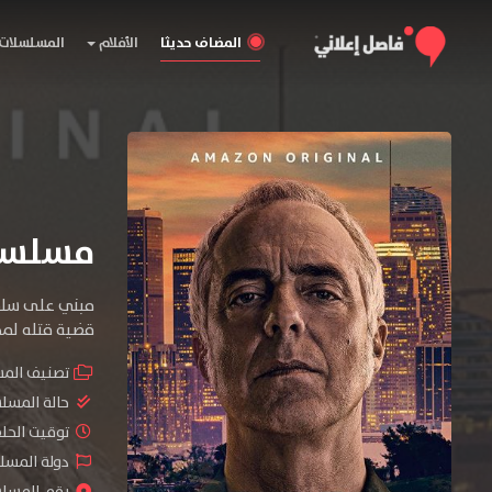
المضاف حديثا
الأفلام
المسلسلات
مسلسل Bosch الموسم 
مبني على سلسل
قضية قتله لمج
تصنيف الم
حالة المسل
توقيت الحلقات 
دولة المسلس