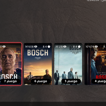
#128426
5٬270
14٬608
8.4
35٬255
8.4
10٬674
وسم 4
موسم 5
موسم 6
موسم 7