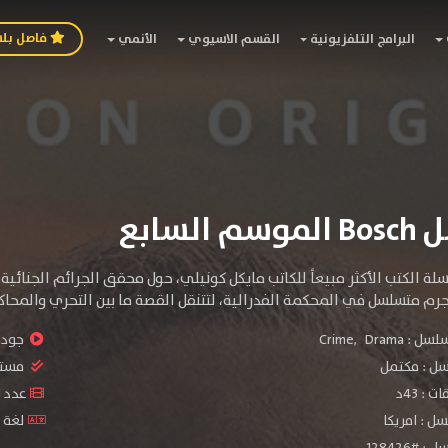
فاصل بل
البرامج التلفزيونية
القسم الاسيوي
الأنمي
السابع
ة الكتب الأكثر مبيعاً للكاتب مايكل كونيلي، حول محقق الجرائم الجنائ
رم متسلسل في المحكمة الفدرالية، لتتنقل القصة ما بين التحري والمحاك
سلسل :
Drama
,
Crime
جودة 
سل :
مكتمل
مستو
: 43د
عدد الح
ل : امريكا
لغة ا