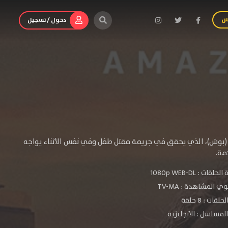
س
دخول / تسجيل
ية (بوش)، الذي يحقق في جريمة مقتل طفل وفي نفس الأثناء يواجه
مة.
الحلقات :
1080p WEB-DL
ي المشاهدة :
TV-MA
لقات : 8 حلقة
لمسلسل : الانجليزية