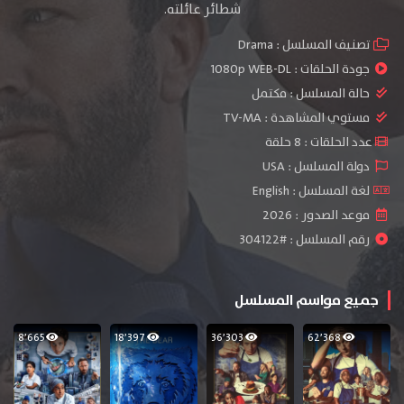
شطائر عائلته.
تصنيف المسلسل :
Drama
جودة الحلقات :
1080p WEB-DL
حالة المسلسل :
مكتمل
مستوي المشاهدة :
TV-MA
عدد الحلقات : 8 حلقة
دولة المسلسل : USA
لغة المسلسل : English
موعد الصدور : 2026
رقم المسلسل : #304122
جميع مواسم المسلسل
8٬665
18٬397
36٬303
62٬368