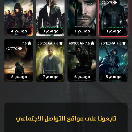
172٬075
موسم 1
موسم 2
موسم 3
موسم 4
7.6
60٬553
7.6
69٬935
7.6
90٬123
7.6
42٬770
موسم 5
موسم 6
موسم 7
موسم 8
تابعونا على مواقع التواصل الإجتماعي