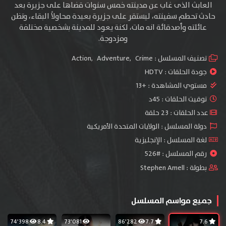
العابث الذى غاب عن مدينته خمس سنوات قضاها على جزيرة بعد
حادث تحطم سفينته، ليستقر على جزيرة بعيدة محاولاً البقاء، وتظن
عائلته وأصدقائة انه مات، لكنة يعود للمدينة بشخصية مختلفة
ومزدوجة.
تصنيف المسلسل :
Crime
,
Adventure
,
Action
جودة الحلقات :
HDTV
مستوي المشاهدة :
+13
توقيت الحلقات : 45د
عدد الحلقات : 23 حلقة
دولة المسلسل : الولايات المتحدة الأمريكية
لغة المسلسل : الإنجليزية
رقم المسلسل : #526
بطولة :
Stephen Amell
جميع مواسم المسلسل
74٬398
8.4
73٬081
86٬282
7.7
7.6