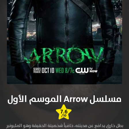
مسلسل Arrow الموسم الأول
7.6
/10
بطل خارق يدافع عن مدينته، خافياً شخصيتة الحقيقة وهو المليونير