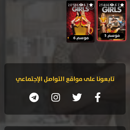
20٬586
6.7
25٬466
6.7
موسم 5
موسم 6
تابعونا على مواقع التواصل الإجتماعي