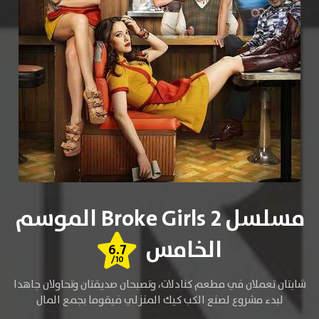
مسلسل 2 Broke Girls الموسم
الخامس
6.7
/10
شابتان تعملان في مطعم كنادلات، وتصبحان صديقتان وتحاولان جاهدا
لبدء مشروع لصنع الكب كيك المنزلي فيقوما بجمع المال