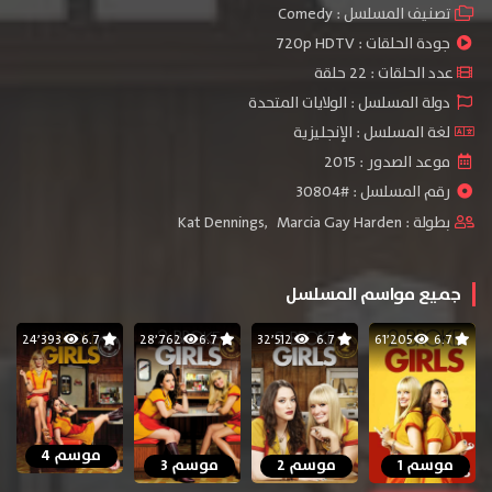
تصنيف المسلسل :
Comedy
جودة الحلقات :
720p HDTV
عدد الحلقات : 22 حلقة
دولة المسلسل : الولايات المتحدة
لغة المسلسل : الإنجليزية
موعد الصدور : 2015
رقم المسلسل : #30804
بطولة :
Marcia Gay Harden
,
Kat Dennings
جميع مواسم المسلسل
24٬393
6.7
28٬762
6.7
32٬512
6.7
61٬205
6.7
موسم 4
موسم 1
موسم 2
موسم 3