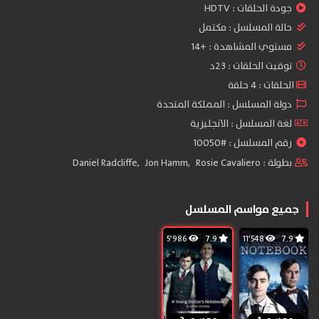
جودة الحلقات :
HDTV
حالة المسلسل :
مكتمل
مستوي المشاهدة :
+14
توقيت الحلقات : 23د
الحلقات : 4 حلقة
دولة المسلسل : المملكة المتحدة
لغة المسلسل : الانجليزية
رقم المسلسل : #10050
بطولة :
Rosie Cavaliero
,
Jon Hamm
,
Daniel Radcliffe
جميع مواسم المسلسل
5٬986
7.9
11٬548
7.9