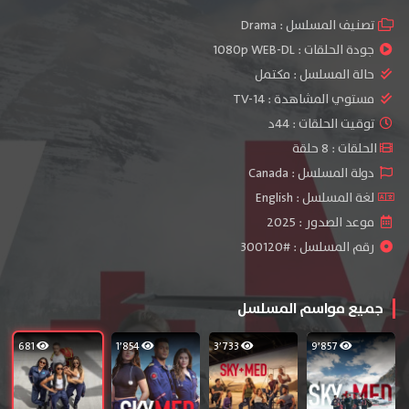
تصنيف المسلسل :
Drama
جودة الحلقات :
1080p WEB-DL
حالة المسلسل :
مكتمل
مستوي المشاهدة :
TV-14
توقيت الحلقات : 44د
الحلقات : 8 حلقة
دولة المسلسل : Canada
لغة المسلسل : English
موعد الصدور : 2025
رقم المسلسل : #300120
جميع مواسم المسلسل
681
1٬854
3٬733
9٬857