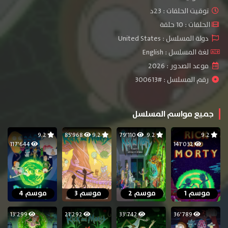
توقيت الحلقات : 23د
الحلقات : 10 حلقة
دولة المسلسل : United States
لغة المسلسل : English
موعد الصدور : 2026
رقم المسلسل : #300613
جميع مواسم المسلسل
9.2
85٬968
9.2
79٬110
9.2
9.2
117٬644
141٬032
موسم 1
موسم 2
موسم 3
موسم 4
13٬299
21٬292
33٬742
36٬789