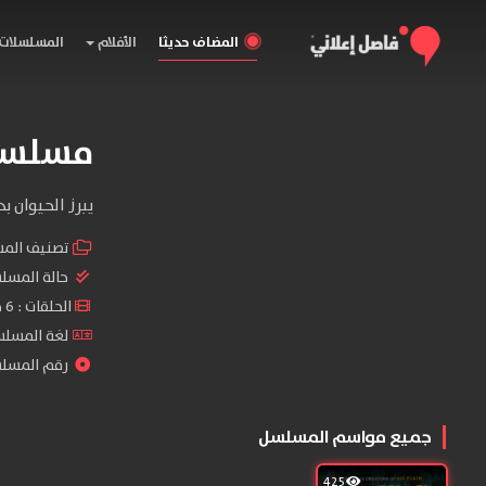
المضاف حديثا
الأفلام
المسلسلات
مسلسل g Season
يبرز الحيوان ب
تصنيف الم
حالة المسل
الحلقات : 6 حلقة
لغة المسلسل : sh
رقم المسلسل : 
جميع مواسم المسلسل
425