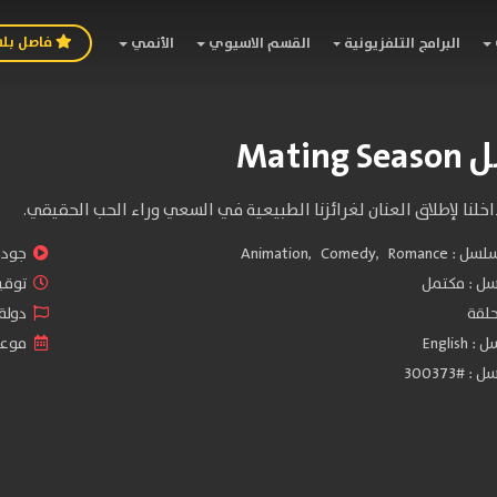
فاصل بل
البرامج التلفزيونية
القسم الاسيوي
الأنمي
Matin
داخلنا لإطلاق العنان لغرائزنا الطبيعية في السعي وراء الحب الحقيقي.
سلسل :
Romance
,
Comedy
,
Animation
جودة 
سل :
مكتمل
توقيت 
دولة الم
Engli
موعد الص
#300373