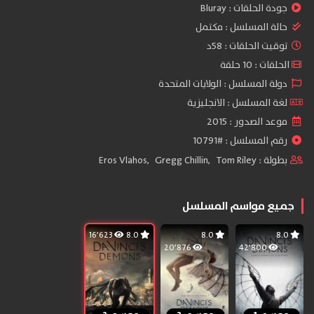
جودة الحلقات :
Bluray
حالة المسلسل :
مكتمل
توقيت الحلقات : 58د
الحلقات : 10 حلقة
دولة المسلسل : الولايات المتحدة
لغة المسلسل : الانجليزية
موعد الصدور : 2015
رقم المسلسل : #10791
بطولة :
Tom Riley
,
Gregg Chillin
,
Eros Vlahos
جميع مواسم المسلسل
16٬623
8.0
8.0
8.0
20٬876
42٬800