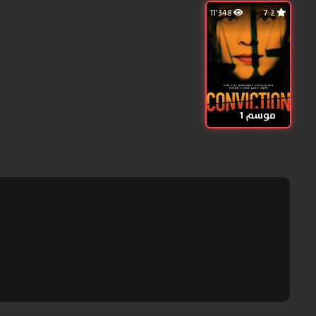
11٬348
7.2
موسم 1