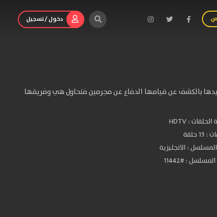
س
دخول / تسجيل
كا سابقا يتم تهديدها بالكشف عن قيامها الدفاع عن مجرمين فتحاول هي وفريقها
الحلقات :
HDTV
 13 حلقة
لمسلسل : الانجليزية
مسلسل : #11442