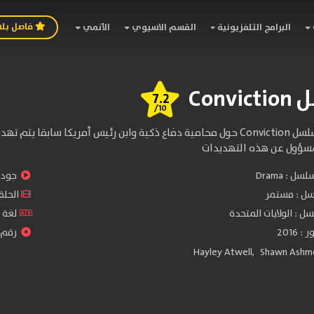
فاصل بل
البرامج التلفزيونية
القسم الاسيوي
الأنمي
Conv
7.2
/10
تدور احداث مسلسل Conviction حول محامية دفاع ذكية وابن رئيس أمري
مسؤول عن هذه التهديدات
سلسل :
Drama
جودة 
سل :
مستمر
الحلقات :
ل : الولايات المتحدة
لغة ا
2016
رقم ال
Hayley Atwell
,
Shawn Ashm