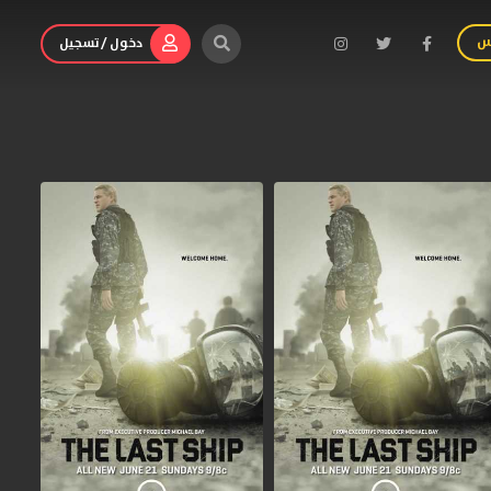
س
دخول / تسجيل