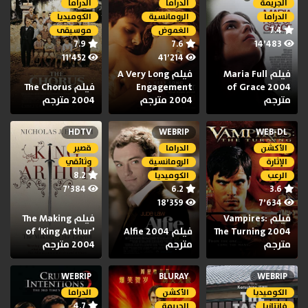
الجريمة
الدراما
الدراما
الدراما
الرومانسية
الكوميديا
7.4
الغموض
موسيقى
7.9
7.6
14٬483
11٬452
41٬214
فيلم Maria Full
فيلم A Very Long
of Grace 2004
Engagement
فيلم The Chorus
مترجم
2004 مترجم
2004 مترجم
HDTV
WEBRIP
WEB-DL
الأكشن
الدراما
قصير
الإثارة
الرومانسية
وثائقي
8.2
الرعب
الكوميديا
7٬384
6.2
3.6
18٬359
7٬634
فيلم Vampires:
فيلم The Making
The Turning 2004
فيلم Alfie 2004
of ‘King Arthur’
مترجم
مترجم
2004 مترجم
WEBRIP
BLURAY
WEBRIP
الكوميديا
الأكشن
الدراما
4.7
فانتازيا
الجريمة