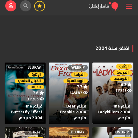
افلام سنة 2004
الإثارة
BLURAY
WEBRIP
الجريمة
الدراما
الإثارة
الكوميديا
الرومانسية
الخيال العلمي
6.2
7.7
الدراما
11٬225
7.6
14٬482
31٬285
فيلم The
فيلم Dear
فيلم The
Butterfly Effect
Frankie 2004
Ladykillers 2004
مترجم
مترجم
2004 مترجم
BLURAY
BLURAY
DVDRIP