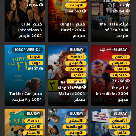
21٬054
7.7
الكوميديا
44٬543
12٬064
فيلم The Taste
فيلم Kung Fu
فيلم Cruel
Intentions 3
Hustle 2004
of Tea 2004
مترجم
مترجم
2004 مترجم
1080P WEB-DL
BLURAY
BLURAY
الأكشن
Musical
الدراما
الأنميشن
الأنميشن
حروب
10٬307
عائلي
الكوميديا
مغامرات
عائلي
73٬268
مغامرات
فيلم The Lion
71٬848
فيلم The
King 3 Hakuna
Incredibles 2004
Matata 2004
فيلم Turtles Can
مدبلج
مدبلج
Fly 2004 مترجم
BLURAY
BLURAY
BLURAY
الأنميشن
الأنميشن
Musical
الكوميديا
الرومانسية
الأكشن
عائلي
الكوميديا
الأنميشن