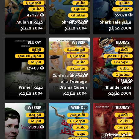
فانتازيا
عائلي
الكوميديا
مغامرات
فانتازيا
عائلي
42٬127
55٬028
مغامرات
59٬996
فيلم Shark Tale
فيلم Shrek 2
فيلم Mulan II
2004 مدبلج
2004 مدبلج
2004 مدبلج
BLURAY
WEBRIP
BLURAY
الأكشن
الرومانسية
الإثارة
الخيال العلمي
الكوميديا
الخيال العلمي
الكوميديا
عائلي
الدراما
12٬408
عائلي
موسيقى
40٬206
مغامرات
فيلم Confessions
5٬536
فيلم
of a Teenage
Thunderbirds
Drama Queen
فيلم Primer
2004 مترجم
2004 مترجم
2004 مترجم
WEBRIP
WEB-DL
BLURAY
الأكشن
الأنميشن
الجريمة
الإثارة
الكوميديا
الدراما
5٬998
الجريمة
عائلي
الرعب
غربي
فيلم Crimson