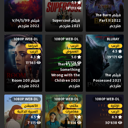
5.3
18٬013
فيلم The Barn
Part II 2022
فيلم Supercool
فيلم V/H/S/99
مترجم
2021 مترجم
2022 مترجم
1080P WEB-DL
1080P WEB-DL
BLURAY
الرعب
الرعب
الدراما
4.5
الغموض
الرعب
4.3
5.0
19٬171
11٬563
27٬176
فيلم There’s
Something
فيلم The
Wrong with the
Possessed 2021
Children 2023
فيلم Room 203
مترجم
مترجم
2022 مترجم
1080P WEB-DL
1080P WEB-DL
1080P WEB-DL
الإثارة
عائلي
الأنميشن
الرعب
مغامرات
السيرة الذاتية
6.5
5
6.9
7٬315
5٬314
30٬638