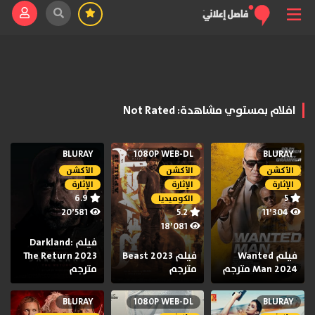
افلام بمستوي مشاهدة: Not Rated
BLURAY
1080P WEB-DL
BLURAY
الأكشن
الأكشن
الأكشن
الإثارة
الإثارة
الإثارة
6.9
5
الكوميديا
20٬581
5.2
11٬304
18٬081
فيلم Darkland:
فيلم Wanted
فيلم Beast 2023
The Return 2023
Man 2024 مترجم
مترجم
مترجم
BLURAY
1080P WEB-DL
BLURAY