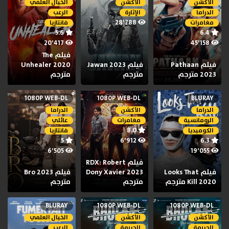
الأكشن
الأكشن
الخيال العلمي
الدراما
الإثارة
الرعب
28٬788
مغامرات
فانتازيا
5.6
6.4
20٬417
45٬158
فيلم The
فيلم Pathaan
فيلم Jawan 2023
Unhealer 2020
2023 مترجم
مترجم
مترجم
1080P WEB-DL
1080P WEB-DL
BLURAY
الدراما
الأكشن
الدراما
الرومانسية
مغامرات
عائلي
8.0
الكوميديا
فانتازيا
5
6٬912
6.3
6٬505
19٬055
فيلم RDX: Robert
فيلم Looks That
Dony Xavier 2023
فيلم Bro 2023
Kill 2020 مترجم
مترجم
مترجم
BLURAY
1080P WEB-DL
1080P WEB-DL
الأكشن
الأكشن
الخيال العلمي
الجريمة
الجريمة
الرعب