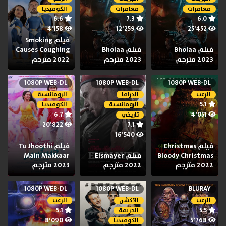
مغامرات
مغامرات
الكوميديا
6.6
7.3
6.0
4٬158
12٬259
25٬452
فيلم Smoking
فيلم Bholaa
فيلم Bholaa
Causes Coughing
2023 مترجم
2023 مترجم
2022 مترجم
1080P WEB-DL
1080P WEB-DL
1080P WEB-DL
الرعب
الدراما
الرومانسية
5.1
الرومانسية
الكوميديا
6.7
4٬051
تاريخي
20٬822
7.1
16٬540
فيلم Christmas
فيلم Tu Jhoothi
Bloody Christmas
فيلم Eismayer
Main Makkaar
2022 مترجم
2022 مترجم
2023 مترجم
1080P WEB-DL
1080P WEB-DL
BLURAY
الرعب
الأكشن
الرعب
5.1
5.5
الجريمة
8٬090
5٬768
الكوميديا