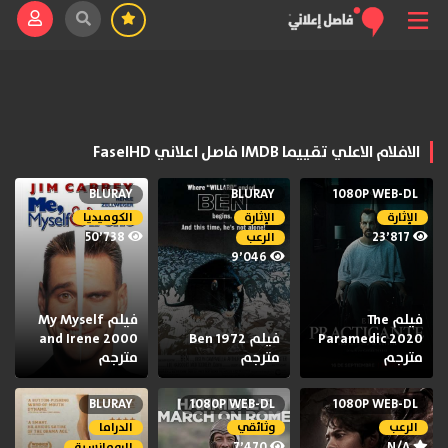
الافلام الاعلي تقييما IMDB فاصل اعلاني FaselHD
BLURAY
BLURAY
1080P WEB-DL
الإثارة
الإثارة
الكوميديا
50٬738
23٬817
الرعب
9٬046
فيلم The
فيلم My Myself
Paramedic 2020
فيلم Ben 1972
and Irene 2000
مترجم
مترجم
مترجم
BLURAY
1080P WEB-DL
1080P WEB-DL
الرعب
وثائقي
الدراما
7٬470
N/A
الرومانسية