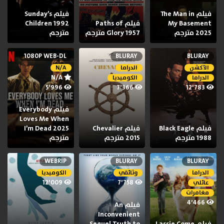
فيلم The Man in
فيلم Sunday’s
My Basement
فيلم Paths of
Children 1992
2025 مترجم
Glory 1957 مترجم
مترجم
1080P WEB-DL
BLURAY
BLURAY
الأكشن
الدراما
N/A
N/A
الدراما
الكوميديا
5٬996
7٬366
12٬783
فيلم Everybody
Loves Me When
فيلم Black Eagle
فيلم Chevalier
I’m Dead 2025
1988 مترجم
2015 مترجم
مترجم
WEBRIP
BLURAY
BLURAY
الدراما
وثائقي
الكوميديا
12٬009
7٬758
عائلي
مغامرات
4٬466
فيلم An
Inconvenient