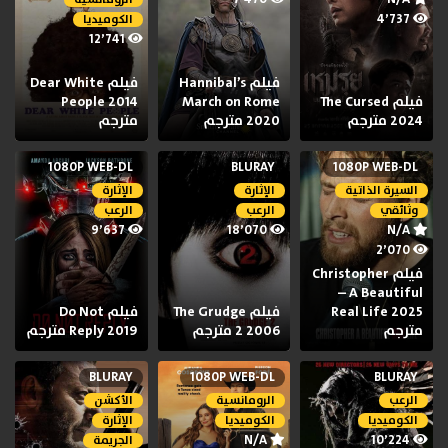
4٬737
الكوميديا
12٬741
فيلم Hannibal’s
فيلم Dear White
فيلم The Cursed
March on Rome
People 2014
2024 مترجم
2020 مترجم
مترجم
1080P WEB-DL
BLURAY
1080P WEB-DL
السيرة الذاتية
الإثارة
الإثارة
وثائقي
الرعب
الرعب
9٬637
18٬070
N/A
2٬070
فيلم Christopher
– A Beautiful
Real Life 2025
فيلم The Grudge
فيلم Do Not
مترجم
2 2006 مترجم
Reply 2019 مترجم
BLURAY
1080P WEB-DL
BLURAY
الرعب
الرومانسية
الأكشن
الكوميديا
الكوميديا
الإثارة
N/A
10٬224
الجريمة