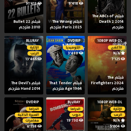
91٬413
9٬418
فيلم The ABCs of
Death 2 2014
فيلم The Wrong
فيلم 22 Bullet
مترجم
Paris 2025 مترجم
2010 مترجم
BLURAY
DVDRIP
1080P WEB-DL
الأكشن
الكوميديا
الإثارة
3٬488
N/A
الرعب
13٬465
7٬125
فيلم The
Firefighters 2024
فيلم That Tender
فيلم The Devil’s
مترجم
Age 1964 مترجم
Hand 2014 مترجم
DVDRIP
BLURAY
1080P WEB-DL
الإثارة
الدراما
الدراما
الرعب
حروب
السيرة الذاتية
19٬730
N/A
مغامرات
6٬758
5٬004