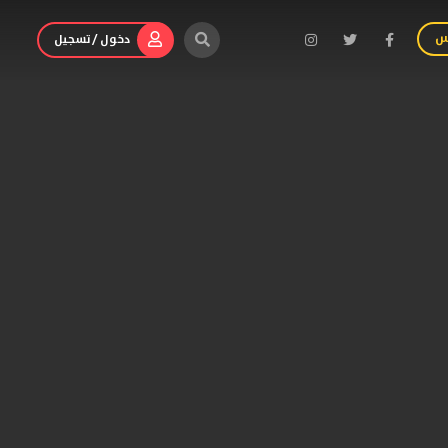
س
دخول / تسجيل