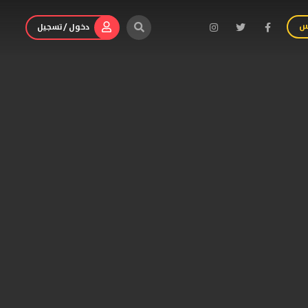
س
دخول / تسجيل