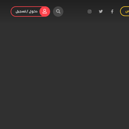
س
دخول / تسجيل