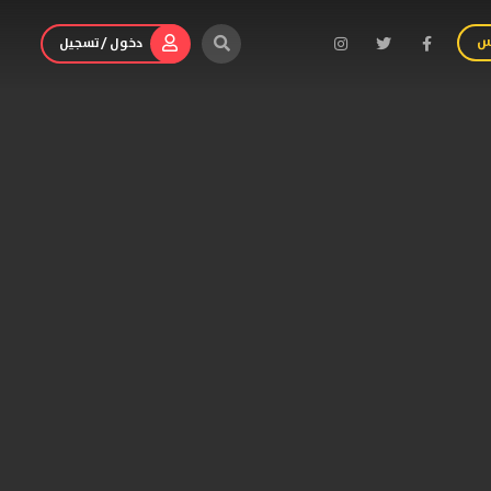
س
دخول / تسجيل