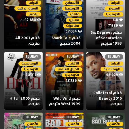
الدراما
الأنميشن
الدراما
الغموض
الكوميديا
السيرة الذاتية
الكوميديا
عائلي
رياضي
12٬850
6.8
فانتازيا
7٬989
مغامرات
55٬034
فيلم Six Degrees
of Separation
فيلم Shark Tale
فيلم Ali 2001
1993 مترجم
2004 مدبلج
مترجم
BLURAY
BLURAY
BLURAY
الدراما
الأكشن
الرومانسية
الرومانسية
الخيال العلمي
الكوميديا
40٬211
42٬929
الكوميديا
15٬786
فيلم Collateral
Beauty 2016
فيلم Wild Wild
فيلم Hitch 2005
مترجم
West 1999 مترجم
مترجم
BLURAY
BLURAY
BLURAY
الأكشن
الأكشن
الأكشن