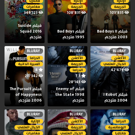
الإثارة
الإثارة
فانتازيا
الجريمة
الجريمة
مغامرات
349٬123
108٬831
103٬835
فيلم Suicide
فيلم Bad Boys II
فيلم Bad Boys
Squad 2016
2003 مترجم
1995 مترجم
مترجم
BLURAY
BLURAY
BLURAY
الأكشن
الأكشن
الدراما
الخيال العلمي
الجريمة
السيرة الذاتية
8
42٬479
الدراما
211٬342
7.3
28٬143
فيلم Enemy of
فيلم The Pursuit
فيلم I Robot
the State 1998
of Happyness
2004 مترجم
مترجم
2006 مترجم
BLURAY
BLURAY
BLURAY
الدراما
الأكشن
الإثارة
الرومانسية
الجريمة
الخيال العلمي
فانتازيا
الخيال العلمي
مغامرات