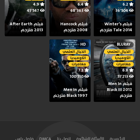
4.9
6.4
6.2
45٬547
68٬363
36٬504
فيلم Winter’s
فيلم Hancock
فيلم After Earth
Tale 2014 مترجم
2008 مترجم
2013 مترجم
HD
BLURAY
الخيال العلمي
الخيال العلمي
الكوميديا
الكوميديا
مغامرات
مغامرات
7.3
6.8
100٬510
51٬213
فيلم Men In
Black III 2012
فيلم Men In
مترجم
Black 1997 مترجم
الرئيسية
الأسئلة الشائعة
اتصل بنا
DMCA
فاصل بلس