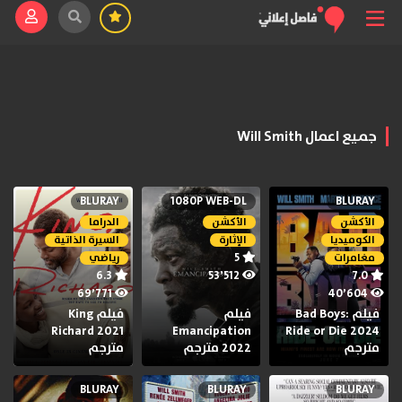
جميع اعمال Will Smith
BLURAY
1080P WEB-DL
BLURAY
الأكشن
الأكشن
الدراما
الكوميديا
الإثارة
السيرة الذاتية
5
مغامرات
رياضي
6.3
53٬512
7.0
69٬771
40٬604
فيلم Bad Boys:
فيلم
فيلم King
Richard 2021
Emancipation
Ride or Die 2024
مترجم
2022 مترجم
مترجم
BLURAY
BLURAY
BLURAY