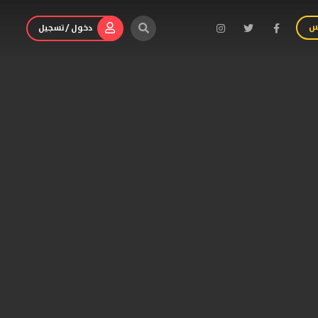
س
دخول / تسجيل