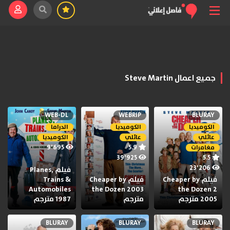
جميع اعمال Steve Martin
WEB-DL
WEBRIP
BLURAY
الكوميديا
الكوميديا
الدراما
عائلي
عائلي
الكوميديا
9٬695
5.9
مغامرات
39٬925
5.5
23٬206
فيلم Planes,
فيلم Cheaper by
فيلم Cheaper by
Trains &
Automobiles
the Dozen 2003
the Dozen 2
2005 مترجم
مترجم
1987 مترجم
BLURAY
BLURAY
BLURAY