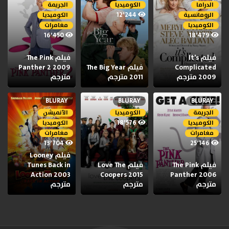
الدراما
الكوميديا
الجريمة
12٬244
الرومانسية
الكوميديا
الكوميديا
مغامرات
16٬450
18٬479
فيلم It’s
فيلم The Pink
Complicated
فيلم The Big Year
Panther 2 2009
2009 مترجم
2011 مترجم
مترجم
BLURAY
BLURAY
BLURAY
الجريمة
الكوميديا
الأنميشن
18٬576
الكوميديا
الكوميديا
مغامرات
مغامرات
13٬704
25٬146
فيلم Looney
فيلم The Pink
فيلم Love The
Tunes Back in
Action 2003
Coopers 2015
Panther 2006
مترجم
مترجم
مترجم