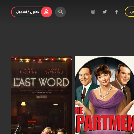
س
دخول / تسجيل