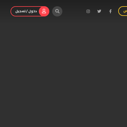
س
دخول / تسجيل