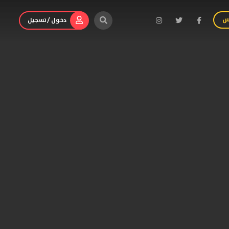
س
دخول / تسجيل