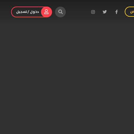
س
دخول / تسجيل