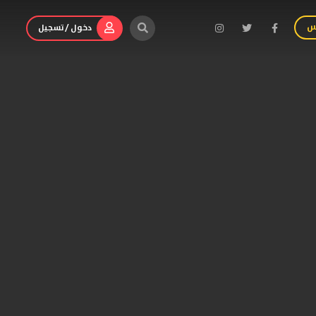
س
دخول / تسجيل