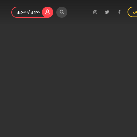
س
دخول / تسجيل