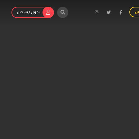
س
دخول / تسجيل