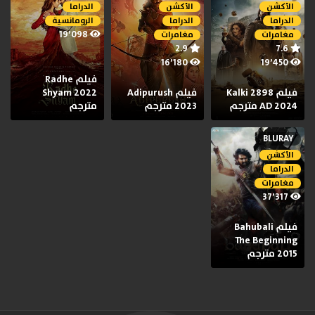
الأكشن
الأكشن
الدراما
الدراما
الدراما
الرومانسية
19٬098
مغامرات
مغامرات
2.9
7.6
16٬180
19٬450
فيلم Radhe
فيلم Kalki 2898
فيلم Adipurush
Shyam 2022
AD 2024 مترجم
2023 مترجم
مترجم
BLURAY
الأكشن
الدراما
مغامرات
37٬317
فيلم Bahubali
The Beginning
2015 مترجم