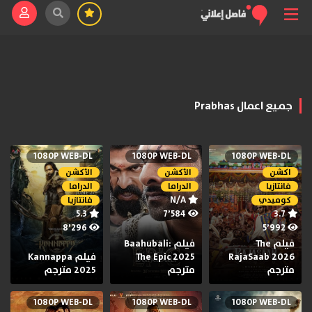
جميع اعمال Prabhas
1080P WEB-DL
1080P WEB-DL
1080P WEB-DL
اكشن
الأكشن
الأكشن
فانتازيا
الدراما
الدراما
N/A
كوميدي
فانتازيا
5.3
7٬584
3.7
8٬296
5٬992
فيلم The
فيلم Baahubali:
RajaSaab 2026
The Epic 2025
فيلم Kannappa
مترجم
مترجم
2025 مترجم
1080P WEB-DL
1080P WEB-DL
1080P WEB-DL