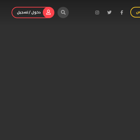
س
دخول / تسجيل