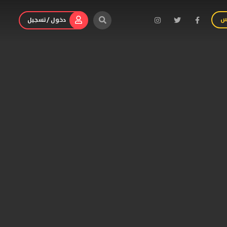
س
دخول / تسجيل