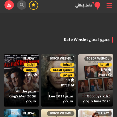
جميع اعمال Kate Winslet
BLURAY
1080P WEB-DL
1080P WEB-DL
الدراما
الدراما
الإثارة
N/A
السيرة الذاتية
الدراما
12٬559
2٬483
تاريخي
7.0
8٬728
فيلم All the
فيلم Goodbye
فيلم Lee 2023
King’s Men 2006
June 2025 مترجم
مترجم
مترجم
BLURAY
1080P WEB-DL
BLURAY