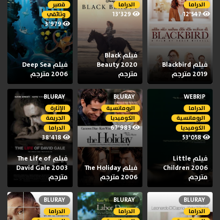
الدراما
الدراما
قصير
13٬329
12٬547
وثائقي
3٬979
فيلم Black
فيلم Blackbird
Beauty 2020
فيلم Deep Sea
2019 مترجم
مترجم
2006 مترجم
BLURAY
BLURAY
WEBRIP
الدراما
الرومانسية
الإثارة
الرومانسية
الكوميديا
الجريمة
67٬983
الكوميديا
الدراما
38٬418
53٬058
فيلم Little
فيلم The Life of
Children 2006
فيلم The Holiday
David Gale 2003
مترجم
2006 مترجم
مترجم
BLURAY
BLURAY
BLURAY
الدراما
الدراما
الدراما