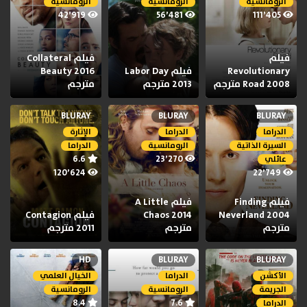
الرومانسية
الرومانسية
الرومانسية
42٬919
56٬481
111٬405
فيلم
فيلم Collateral
Revolutionary
فيلم Labor Day
Beauty 2016
Road 2008 مترجم
2013 مترجم
مترجم
BLURAY
BLURAY
BLURAY
الدراما
الدراما
الإثارة
السيرة الذاتية
الرومانسية
الدراما
6.6
23٬270
عائلي
120٬624
22٬749
فيلم Finding
فيلم A Little
Neverland 2004
Chaos 2014
فيلم Contagion
مترجم
مترجم
2011 مترجم
HD
BLURAY
BLURAY
الأكشن
الدراما
الخيال العلمي
الجريمة
الرومانسية
الرومانسية
8.4
7.6
الدراما