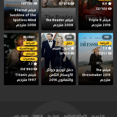
135٬797
97٬878
6.4
121٬503
فيلم Eternal
Sunshine of the
فيلم Triple 9
فيلم The Reader
Spotless Mind
2016 مترجم
2008 مترجم
2004 مترجم
BLURAY
HD
HD
الدراما
حفل
الدراما
7.3
بدون تقييم
الرومانسية
16٬459
71٬862
تاريخي
مغامرات
7.7
314٬860
فيلم The
حفل توزيع جوائز
Dressmaker 2015
الأوسكار الثامن
فيلم Titanic
مترجم
والثمانون 2016
1997 مترجم
الرئيسية
الأسئلة الشائعة
اتصل بنا
DMCA
فاصل بلس