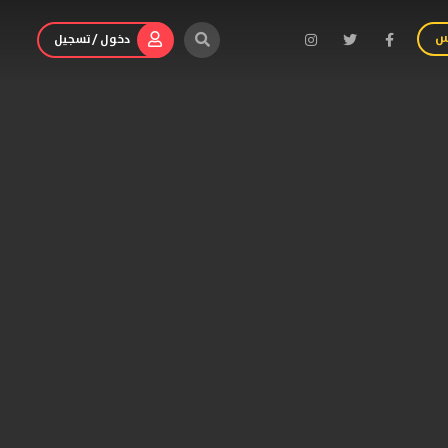
س
دخول / تسجيل