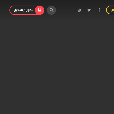
س
دخول / تسجيل