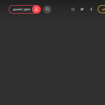
س
دخول / تسجيل