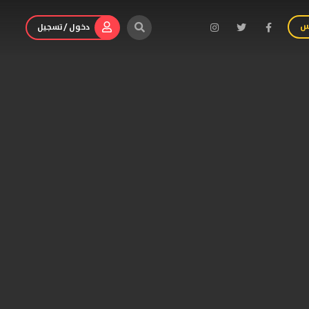
س
دخول / تسجيل